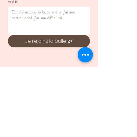
vous …
Je rejoins la bulle 🌿
Contactez-moi
Prénom*
Nom de famille