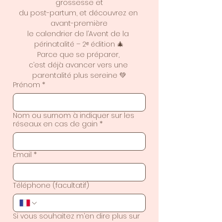
grossesse et
du post-partum, et découvrez en 
avant-première
le calendrier de l’Avent de la 
périnatalité – 2ᵉ édition 🎄
Parce que se préparer, 
c’est déjà avancer vers une 
parentalité plus sereine 💚
Prénom
*
Nom ou surnom à indiquer sur les
réseaux en cas de gain
*
Email
*
Téléphone (facultatif)
Si vous souhaitez m’en dire plus sur