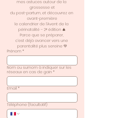
mes astuces autour de la 
grossesse et
du post-partum, et découvrez en 
avant-première
le calendrier de l’Avent de la 
périnatalité – 2ᵉ édition 🎄
Parce que se préparer, 
c’est déjà avancer vers une 
parentalité plus sereine 💚
Prénom
*
Nom ou surnom à indiquer sur les
réseaux en cas de gain
*
Email
*
Téléphone (facultatif)