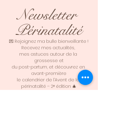
Newsletter 
Périnatalité
💌 Rejoignez ma bulle bienveillante !
Recevez mes actualités, 
mes astuces autour de la 
grossesse et
du post-partum, et découvrez en 
avant-première
le calendrier de l’Avent de la 
périnatalité – 2ᵉ édition 🎄
Parce que se préparer, 
c’est déjà avancer vers une 
parentalité plus sereine 💚
Prénom
*
Nom ou surnom à indiquer sur les
réseaux en cas de gain
*