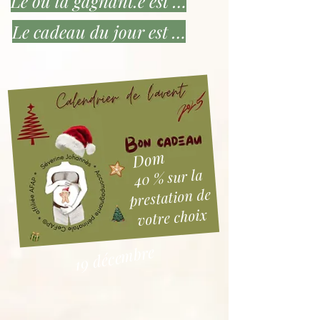
Le ou la gagnant.e est …
Le cadeau du jour est …
Dom
40 % sur la
prestation de
votre choix
19 décembre