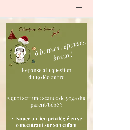
6 bonnes réponses,
bravo !
Réponse à la question
du 19 décembre​
À quoi sert une séance de yoga duo
parent/bébé ?
​2. Nouer un lien privilégié en se
concentrant sur son enfant