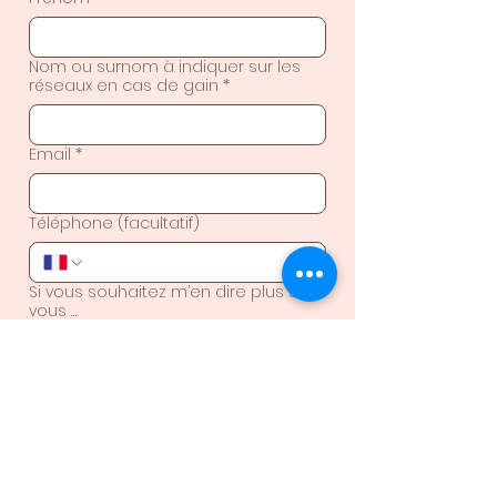
Nom ou surnom à indiquer sur les
réseaux en cas de gain
*
Email
*
Téléphone (facultatif)
Si vous souhaitez m’en dire plus sur
vous …
Je rejoins la bulle 🌿