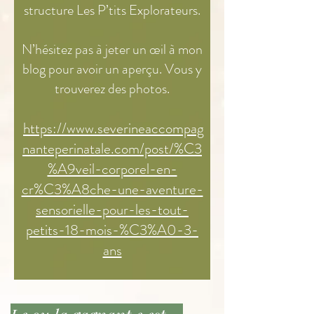
structure Les P’tits Explorateurs.
N’hésitez pas à jeter un œil à mon
blog pour avoir un aperçu. Vous y
trouverez des photos.
https://www.severineaccompag
nanteperinatale.com/post/%C3
%A9veil-corporel-en-
cr%C3%A8che-une-aventure-
sensorielle-pour-les-tout-
petits-18-mois-%C3%A0-3-
ans