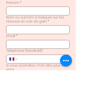
Prénom
*
Nom ou surnom à indiquer sur les
réseaux en cas de gain
*
Email
*
Téléphone (facultatif)
Si vous souhaitez m’en dire plus sur
vous …
Je rejoins la bulle 🌿