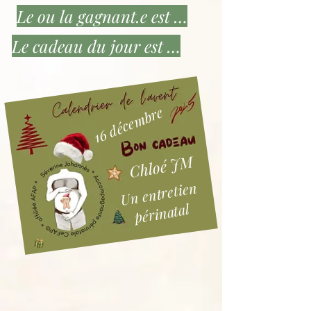
Le ou la gagnant.e est …
Le cadeau du jour est …
16 décembre
Chloé JM
Un entretien
périnatal