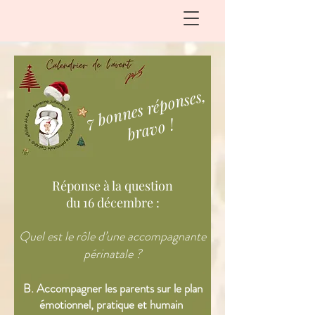
7 bonnes réponses,
bravo !
Réponse à la question
du 16 décembre​ :
Quel est le rôle d’une accompagnante
périnatale ?
B. Accompagner les parents sur le plan
émotionnel, pratique et humain